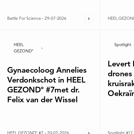
Battle For Science
-
29-07-2026
HEEL GEZON
HEEL
Spotlight
GEZOND°
Levert
Gynaecoloog Annelies
drones 
Verdonkschot in HEEL
kruisra
GEZOND° #7met dr.
Oekraï
Felix van der Wissel
HEEL GEZOND° #7
-
20-07-2026
Spotlight #17