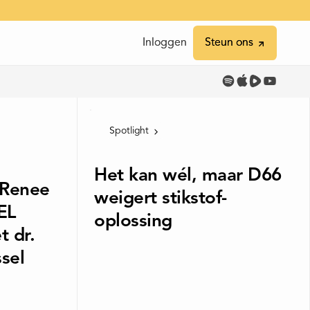
Inloggen
Inloggen
Steun ons
Steun ons
Spotlight
Het kan wél, maar D66
 Renee
weigert stikstof-
EL
oplossing
 dr.
sel