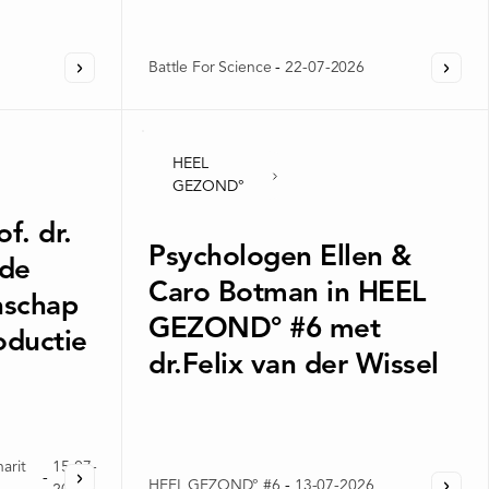
Battle For Science
-
22-07-2026
HEEL
GEZOND°
f. dr.
Psychologen Ellen &
 de
Caro Botman in HEEL
nschap
GEZOND° #6 met
ductie
dr.Felix van der Wissel
harit
15-07-
-
HEEL GEZOND° #6
-
13-07-2026