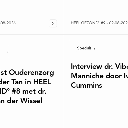
-08-2026
HEEL GEZOND° #9
-
02-08-202
Specials
Interview dr. Vi
ist Ouderenzorg
Manniche door I
der Tan in HEEL
Cummins
° #8 met dr.
an der Wissel