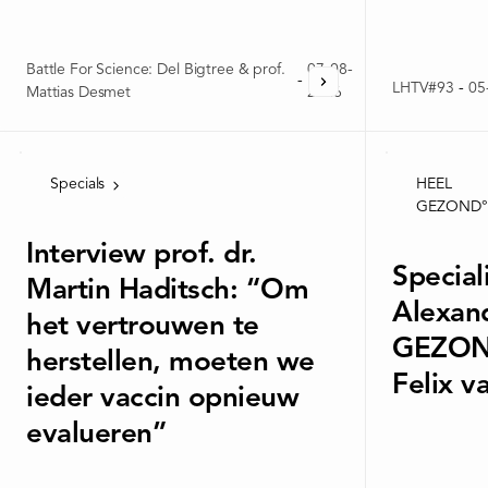
Battle For Science: Del Bigtree & prof.
07-08-
-
LHTV#93
-
05
Mattias Desmet
2026
Specials
HEEL
GEZOND°
Interview prof. dr.
Special
Martin Haditsch: “Om
Alexan
het vertrouwen te
GEZOND
herstellen, moeten we
Felix v
ieder vaccin opnieuw
evalueren”