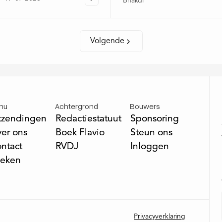
Bhakdi
Volgende
nu
Achtergrond
Bouwers
tzendingen
tzendingen
Redactiestatuut
Redactiestatuut
Sponsoring
Sponsoring
er ons
er ons
Boek Flavio
Boek Flavio
Steun ons
Steun ons
ntact
ntact
RVDJ
RVDJ
Inloggen
Inloggen
eken
eken
Privacyverklaring