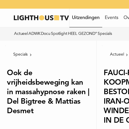
Uitzendingen
Uitzendingen
Events
Events
Ov
Ov
Actueel
Actueel
ADWK
ADWK
Docu
Docu
Spotlight
Spotlight
HEEL GEZOND°
HEEL GEZOND°
Specials
Specials
Specials
Actueel
Ook de
​FAUCI
vrijheidsbeweging kan
KOOPM
in massahypnose raken |
BESTO
Del Bigtree & Mattias
IRAN-
Desmet
WINDE
IN DE 