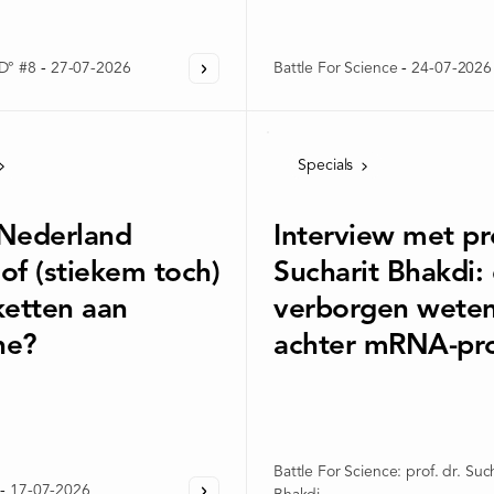
D° #8
-
27-07-2026
Battle For Science
-
24-07-2026
Specials
 Nederland
Interview met pro
of (stiekem toch)
Sucharit Bhakdi:
ketten aan
verborgen wete
ne?
achter mRNA-pro
Battle For Science: prof. dr. Suc
-
17-07-2026