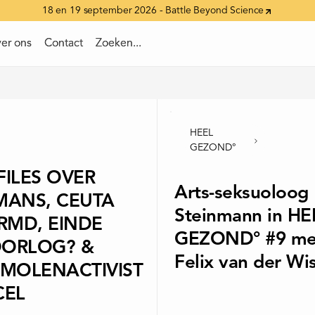
18 en 19 september 2026 - Battle Beyond Science
er ons
er ons
Contact
Contact
Zoeken...
Zoeken...
HEEL
GEZOND°
-FILES OVER
Arts-seksuoloog
ANS, CEUTA
Steinmann in HE
RMD, EINDE
GEZOND° #9 met
OORLOG? &
Felix van der Wis
MOLENACTIVIST
CEL