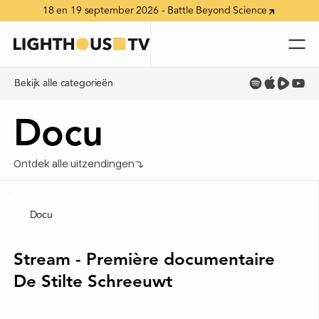
18 en 19 september 2026 - Battle Beyond Science
Bekijk alle categorieën
Bekijk alle categorieën
Docu
Ontdek alle uitzendingen
Docu
Stream - Première documentaire
De Stilte Schreeuwt