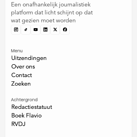
Een onafhankelijk journalistiek
platform dat licht schijnt op dat
wat gezien moet worden
Menu
Uitzendingen
Uitzendingen
Over ons
Over ons
Contact
Contact
Zoeken
Zoeken
Achtergrond
Redactiestatuut
Redactiestatuut
Boek Flavio
Boek Flavio
RVDJ
RVDJ