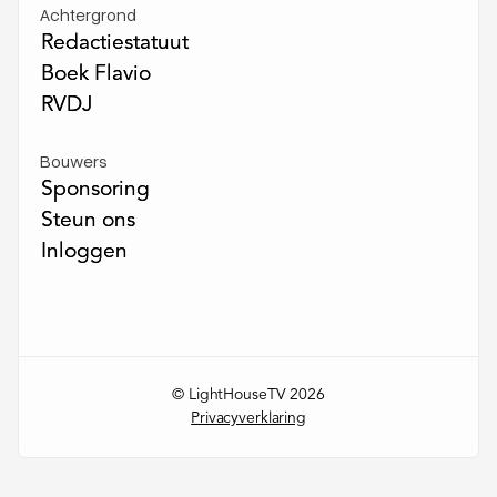
Achtergrond
Redactiestatuut
Redactiestatuut
Boek Flavio
Boek Flavio
RVDJ
RVDJ
Bouwers
Sponsoring
Sponsoring
Steun ons
Steun ons
Inloggen
Inloggen
© LightHouseTV 2026
Privacyverklaring