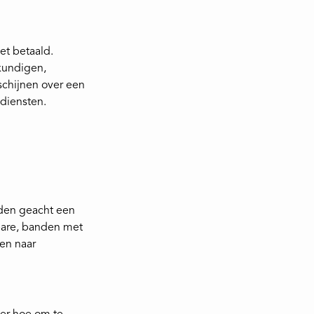
et betaald.
kundigen,
 schijnen over een
diensten.
rden geacht een
bare, banden met
ven naar