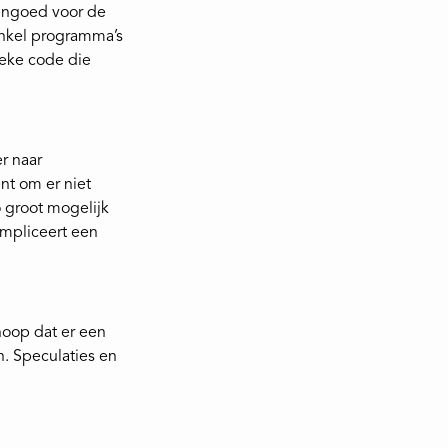
vengoed voor de
enkel programma’s
tieke code die
r naar
nt om er niet
o groot mogelijk
impliceert een
hoop dat er een
n. Speculaties en