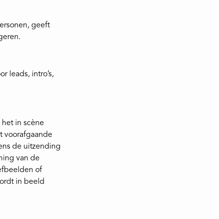
personen, geeft
geren.
 leads, intro’s,
 het in scène
et voorafgaande
ens de uitzending
ming van de
efbeelden of
ordt in beeld