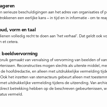
eageren
van serieuze beschuldigingen aan het adres van organisaties of 
okkenen een eerlijke kans – in tijd en in informatie - om te rea
houd, vorm en taal
enen volledig recht te doen aan ’het verhaal’. Dat geldt ook voor
n et cetera.
& beeldvervorming
bruik gemaakt van vervalsing of vervorming van beelden of van
tenissen. Reconstructies mogen slechts als uiterste middel, m
e hoofdredactie, en alleen met uitdrukkelijke vermelding tijd
 Ook het inzetten van stemacteurs gebeurt alleen met toestem
met uitdrukkelijke vermelding tijdens de uitzending. Van archi
 direct betrekking hebben op de beschreven gebeurtenissen, w
tatus vermeld.