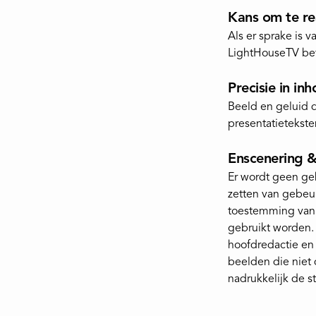
Kans om te r
Als er sprake is 
LightHouseTV betr
Precisie in in
Beeld en geluid di
presentatietekste
Enscenering 
Er wordt geen ge
zetten van gebeur
toestemming van d
gebruikt worden.
hoofdredactie en 
beelden die niet
nadrukkelijk de s