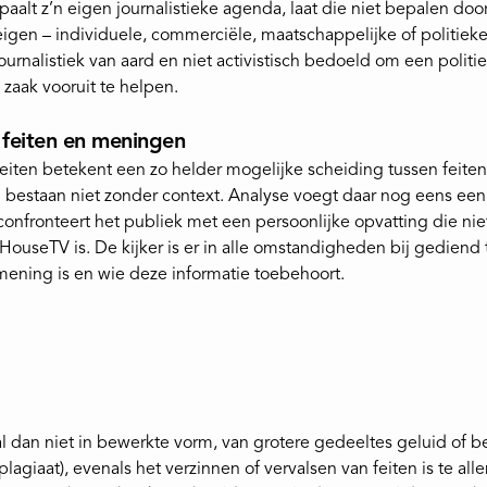
alt z’n eigen journalistieke agenda, laat die niet bepalen doo
eigen – individuele, commerciële, maatschappelijke of politiek
ournalistiek van aard en niet activistisch bedoeld om een politi
zaak vooruit te helpen.
 feiten en meningen
eiten betekent een zo helder mogelijke scheiding tussen feiten
 bestaan niet zonder context. Analyse voegt daar nog eens ee
onfronteert het publiek met een persoonlijke opvatting die nie
ouseTV is. De kijker is er in alle omstandigheden bij gediend t
mening is en wie deze informatie toebehoort.
 dan niet in bewerkte vorm, van grotere gedeeltes geluid of b
agiaat), evenals het verzinnen of vervalsen van feiten is te alle