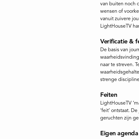
van buiten noch 
wensen of voorke
vanuit zuivere jou
LightHouseTV han
Verificatie & f
De basis van jour
waarheidsvinding.
naar te streven. 
waarheidsgehalte
strenge disciplin
Feiten
LightHouseTV ‘ma
‘feit’ ontstaat. 
geruchten zijn ge
Eigen agenda