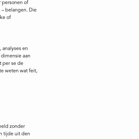
r personen of
e – belangen. Die
eke of
, analyses en
n dimensie aan
t per se de
e weten wat feit,
eeld zonder
n tijde uit den