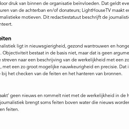
door druk van binnen de organisatie beïnvloeden. Dat geldt e
uren van de achterban en/of donateurs; LightHouseTV maakt 
rnalistieke motieven. Dit redactiestatuut beschrijft de journalis
teert.
eiten
nalistiek ligt in nieuwsgierigheid, gezond wantrouwen en honge
 Objectiviteit bestaat in de basis niet, maar dat is geen argume
Te streven naar een beschrijving van de werkelijkheid met een z
, met een zo groot mogelijke nauwkeurigheid en precisie. Dat 
e bij het checken van de feiten en het hanteren van bronnen.
akt’ geen nieuws en rommelt niet met de werkelijkheid in de 
De journalistiek brengt soms feiten boven water die nieuws worde
en feiten.