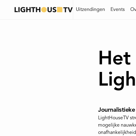
Uitzendingen
Uitzendingen
Events
Events
Ov
Ov
Het 
Lig
Journalistiek
LightHouseTV str
mogelijke nauwkeu
onafhankelijkheid