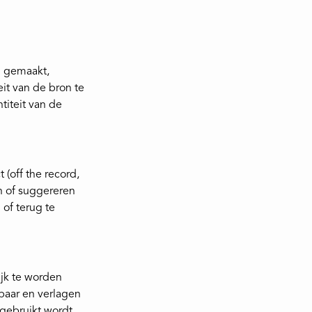
n gemaakt,
eit van de bron te
titeit van de
(off the record,
n of suggereren
 of terug te
ijk te worden
baar en verlagen
gebruikt wordt,