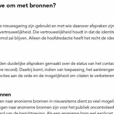
we om met bronnen?
e nieuwsgaring zijn gebruikt en met wie daarover afspraken zij
ertrouwelijkheid. Die vertrouwelijkheid houdt in dat de identit
ermd zal blijven. Alleen de hoofdredactie heeft het recht de iden
n duidelijke afspraken gemaakt over de status van het contact 
e record). Daarbij komt, indien van toepassing, het aanbrenge
rrecties aan de orde en de mogelijkheid om citaten te verbeteren
onnen
jzen naar anonieme bronnen in nieuwsitems dient zo veel mogel
ngen naar anonieme bronnen zijn voor het publiek oncontroleer
id van de berichtgeving. Als een anonieme bron wel expliciet 