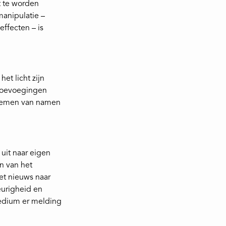
t te worden
manipulatie –
ffecten – is
et licht zijn
 toevoegingen
noemen van namen
uit naar eigen
n van het
het nieuws naar
eurigheid en
medium er melding