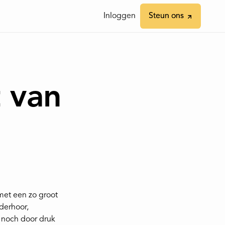
Inloggen
Inloggen
Steun ons
Steun ons
t van
met een zo groot
derhoor,
h noch door druk