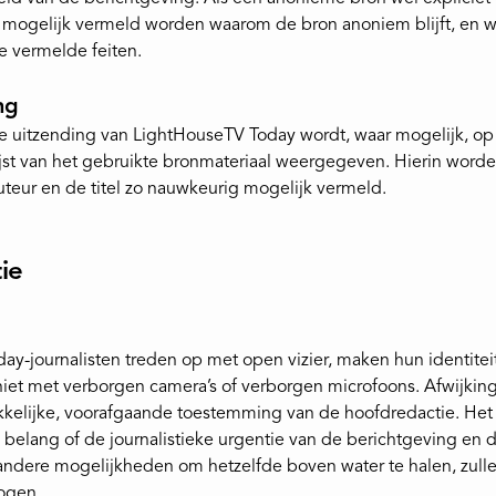
k mogelijk vermeld worden waarom de bron anoniem blijft, en w
e vermelde feiten.
ng
ke uitzending van LightHouseTV Today wordt, waar mogelijk, op
jst van het gebruikte bronmateriaal weergegeven. Hierin word
uteur en de titel zo nauwkeurig mogelijk vermeld.
ie
ay-journalisten treden op met open vizier, maken hun identite
niet met verborgen camera’s of verborgen microfoons. Afwijkin
ukkelijke, voorafgaande toestemming van de hoofdredactie. Het
belang of de journalistieke urgentie van de berichtgeving en d
ndere mogelijkheden om hetzelfde boven water te halen, zullen
ogen.