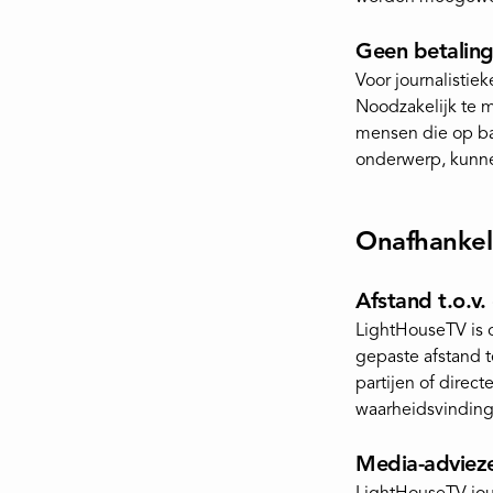
Geen betaling
Voor journalistie
Noodzakelijk te 
mensen die op bas
onderwerp, kunne
Onafhankeli
Afstand t.o.v
LightHouseTV is o
gepaste afstand 
partijen of direc
waarheidsvinding
Media-adviez