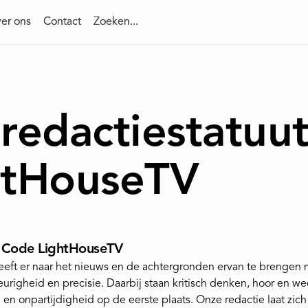
er ons
er ons
Contact
Contact
Zoeken...
Zoeken...
redactiestatuu
htHouseTV
e Code LightHouseTV
eeft er naar het nieuws en de achtergronden ervan te brengen 
righeid en precisie. Daarbij staan kritisch denken, hoor en we
 en onpartijdigheid op de eerste plaats. Onze redactie laat zic