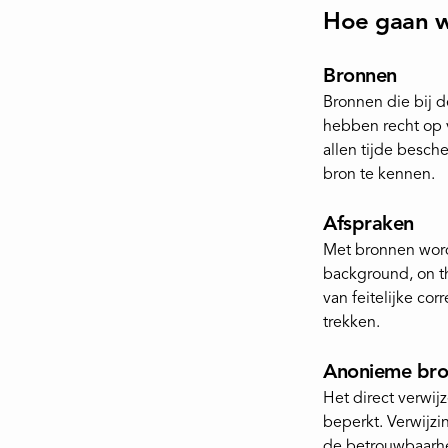
Hoe gaan 
Bronnen
Bronnen die bij d
hebben recht op v
allen tijde besch
bron te kennen.
Afspraken
Met bronnen worde
background, on th
van feitelijke co
trekken.
Anonieme br
Het direct verwi
beperkt. Verwijzi
de betrouwbaarhe