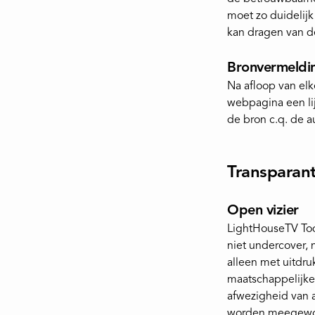
moet zo duidelij
kan dragen van d
Bronvermeldi
Na afloop van el
webpagina een li
de bron c.q. de a
Transparant
Open vizier
LightHouseTV Tod
niet undercover, 
alleen met uitdr
maatschappelijke 
afwezigheid van a
worden meegew