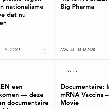
en nationalisme
Big Pharma
e dat nu
ien
-
19-12-2025
ADWK#8
-
15-12-2025
Docu
EEN een
Documentaire: I
nkomen — deze
mRNA Vaccins –
en documentaire
Movie