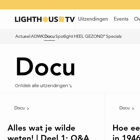
Uitzendingen
Uitzendingen
Events
Events
Ov
Ov
Actueel
Actueel
ADWK
ADWK
Docu
Docu
Spotlight
Spotlight
HEEL GEZOND°
HEEL GEZOND°
Specials
Specials
Docu
Ontdek alle uitzendingen
Docu
Docu
Alles wat je wilde
Hoe ee
weten! | Deel 1: Q&A
in 1946