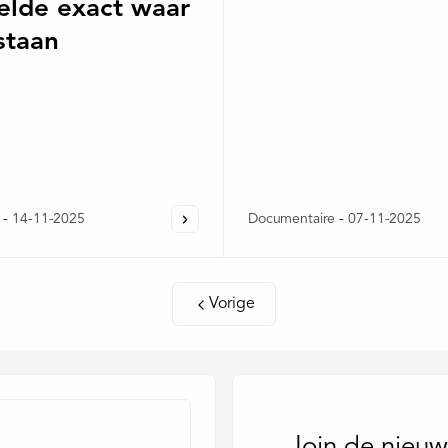
elde exact waar
staan
-
14-11-2025
Documentaire
-
07-11-2025
Vorige
Join de nieuw