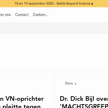
18 en 19 september 2026 - Battle Beyond Science
er ons
er ons
Contact
Contact
Zoeken...
Zoeken...
Docu
n VN-oprichter
Dr. Dick Bijl ove
 pleitte tegen
'MACHTSGREEP'