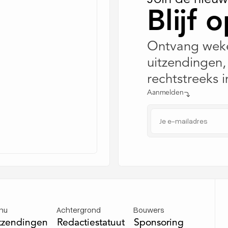
Blijf 
Ontvang weke
uitzendingen,
rechtstreeks i
Aanmelden
nu
Achtergrond
Bouwers
tzendingen
tzendingen
Redactiestatuut
Redactiestatuut
Sponsoring
Sponsoring