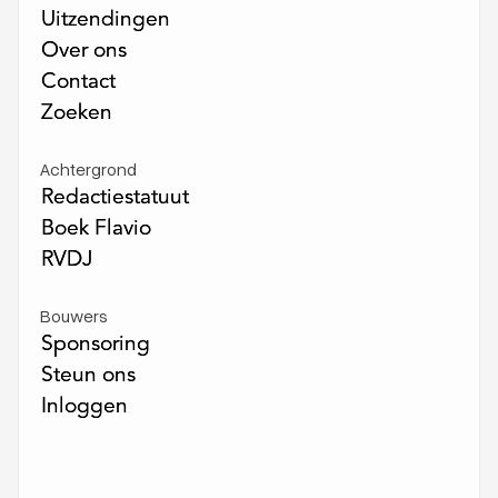
Uitzendingen
Uitzendingen
Over ons
Over ons
Contact
Contact
Zoeken
Zoeken
Achtergrond
Redactiestatuut
Redactiestatuut
Boek Flavio
Boek Flavio
RVDJ
RVDJ
Bouwers
Sponsoring
Sponsoring
Steun ons
Steun ons
Inloggen
Inloggen