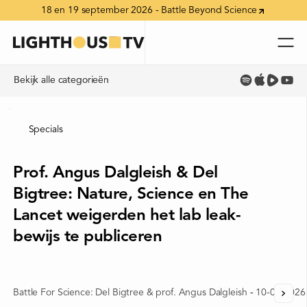
18 en 19 september 2026 - Battle Beyond Science
Bekijk alle categorieën
Bekijk alle categorieën
Specials
Prof. Angus Dalgleish & Del
Bigtree: Nature, Science en The
Lancet weigerden het lab leak-
bewijs te publiceren
Battle For Science: Del Bigtree & prof. Angus Dalgleish
-
10-07-2026