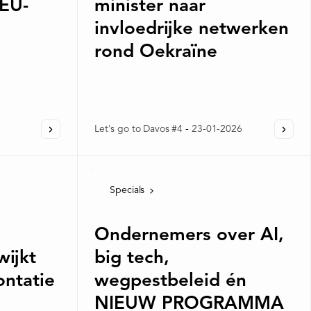
 EU-
minister naar
invloedrijke netwerken
rond Oekraïne
Let's go to Davos #4
-
23-01-2026
Specials
Ondernemers over AI,
wijkt
big tech,
ontatie
wegpestbeleid én
NIEUW PROGRAMMA