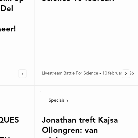
 Del
eer!
Livestream Battle For Science
-
10 februari 2026
Specials
CQUES
Jonathan treft Kajsa
Ollongren: van