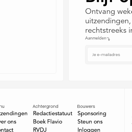
Ontvang weke
uitzendingen,
rechtstreeks i
Aanmelden
nu
Achtergrond
Bouwers
tzendingen
tzendingen
Redactiestatuut
Redactiestatuut
Sponsoring
Sponsoring
er ons
er ons
Boek Flavio
Boek Flavio
Steun ons
Steun ons
ntact
ntact
RVDJ
RVDJ
Inloggen
Inloggen