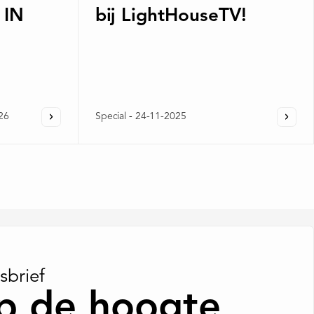
 IN
bij LightHouseTV!
26
Special
-
24-11-2025
sbrief
op de hoogte