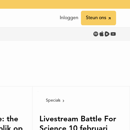
Inloggen
Inloggen
Steun ons
Steun ons
Specials
e: the
Livestream Battle For
blik op
Science 10 februari