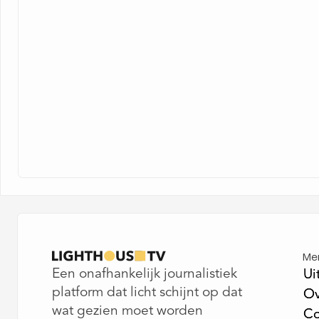
Me
Een onafhankelijk journalistiek
Ui
Ui
platform dat licht schijnt op dat
Ov
Ov
wat gezien moet worden
Co
Co