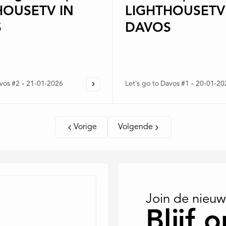
HOUSETV IN
LIGHTHOUSETV
S
DAVOS
avos #2
-
21-01-2026
Let's go to Davos #1
-
20-01-20
Vorige
Volgende
Join de nieuw
Blijf 