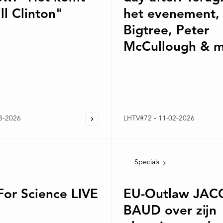
ll Clinton"
het evenement,
Bigtree, Peter
McCullough & m
3-2026
LHTV#72
-
11-02-2026
Specials
For Science LIVE
EU-Outlaw JA
BAUD over zijn