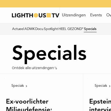
Uitzendingen
Uitzendingen
Events
Events
Ov
Ov
Actueel
Actueel
ADWK
ADWK
Docu
Docu
Spotlight
Spotlight
HEEL GEZOND°
HEEL GEZOND°
Specials
Specials
Specials
Ontdek alle uitzendingen
Specials
Specials
Ex-voorlichter
Epstein
Milieudefensie:
interv