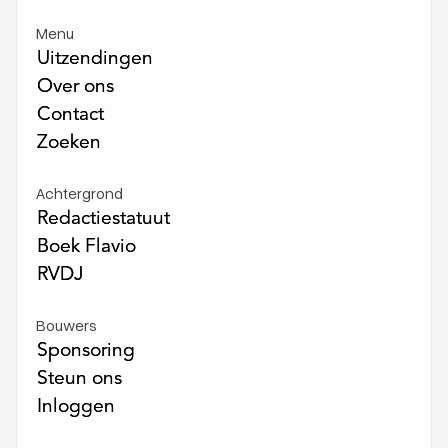
Menu
Uitzendingen
Uitzendingen
Over ons
Over ons
Contact
Contact
Zoeken
Zoeken
Achtergrond
Redactiestatuut
Redactiestatuut
Boek Flavio
Boek Flavio
RVDJ
RVDJ
Bouwers
Sponsoring
Sponsoring
Steun ons
Steun ons
Inloggen
Inloggen