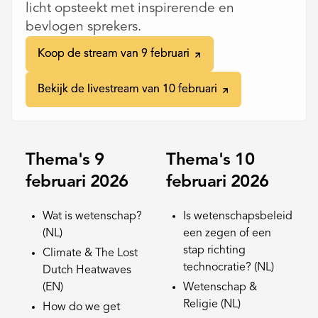
licht opsteekt met inspirerende en
bevlogen sprekers.
Koop de stream van 9 februari
Koop de stream van 9 februari
Bekijk de livestream van 10 februari
Bekijk de livestream van 10 februari
Thema's 9
Thema's 10
februari 2026
februari 2026
Wat is wetenschap?
Is wetenschapsbeleid
(NL)
een zegen of een
stap richting
Climate & The Lost
technocratie? (NL)
Dutch Heatwaves
(EN)
Wetenschap &
Religie (NL)
How do we get