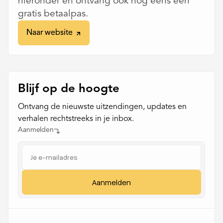
hieronder en ontvang ook nog eens een
gratis betaalpas.
Naar website
Naar website
Blijf op de hoogte
Ontvang de nieuwste uitzendingen, updates en
verhalen rechtstreeks in je inbox.
Aanmelden