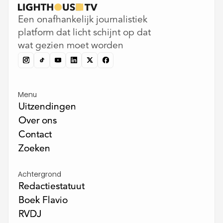
Een onafhankelijk journalistiek
platform dat licht schijnt op dat
wat gezien moet worden
Menu
Uitzendingen
Uitzendingen
Over ons
Over ons
Contact
Contact
Zoeken
Zoeken
Achtergrond
Redactiestatuut
Redactiestatuut
Boek Flavio
Boek Flavio
RVDJ
RVDJ